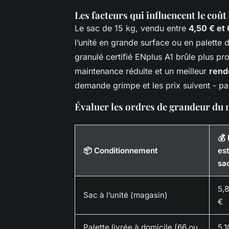
Les facteurs qui influencent le coût 
Le sac de 15 kg, vendu entre
4,50 € et 
l’unité en grande surface ou en palette d
granulé certifié ENplus A1 brûle plus p
maintenance réduite et un meilleur
rend
demande grimpe et les prix suivent - pa
Évaluer les ordres de grandeur du
💰 
📦 Conditionnement
es
sa
5,8
Sac à l’unité (magasin)
€
Palette livrée à domicile (66 ou
5,1