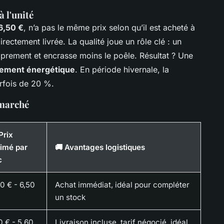
à l'unité
6,50 €
, n’a pas le même prix selon qu’il est acheté à
irectement livrée. La qualité joue un rôle clé : un
roprement et encrasse moins le poêle. Résultat ? Une
ement énergétique
. En période hivernale, la
rfois de 20 %.
 marché
Prix
timé par
🚚 Avantages logistiques
c
0 € - 6,50
Achat immédiat, idéal pour compléter
un stock
0 € - 5,60
Livraison incluse, tarif négocié, idéal