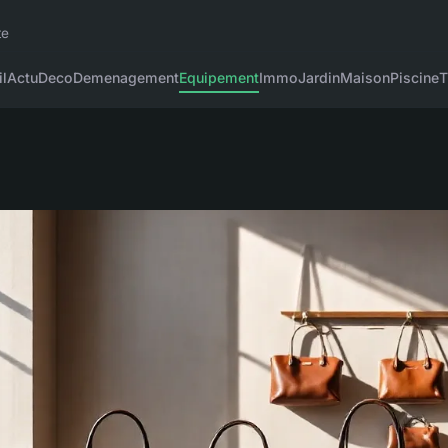
te
l
Actu
Deco
Demenagement
Equipement
Immo
Jardin
Maison
Piscine
T